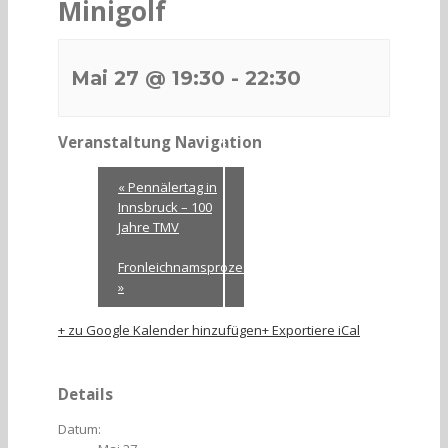
Minigolf
Mai 27 @ 19:30
-
22:30
Veranstaltung Navigation
«
Pennälertag in
Innsbruck – 100
Jahre TMV
Fronleichnamsprozession
»
+ zu Google Kalender hinzufügen
+ Exportiere iCal
Details
Datum: