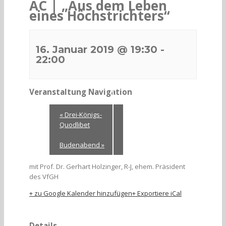
AC | „Aus dem Leben
eines Höchstrichters“
16. Januar 2019 @ 19:30
-
22:00
Veranstaltung Navigation
«
Drei-Königs-
Quodlibet
Budenabend
»
mit Prof. Dr. Gerhart Holzinger, R-J, ehem. Präsident
des VfGH
+ zu Google Kalender hinzufügen
+ Exportiere iCal
Details